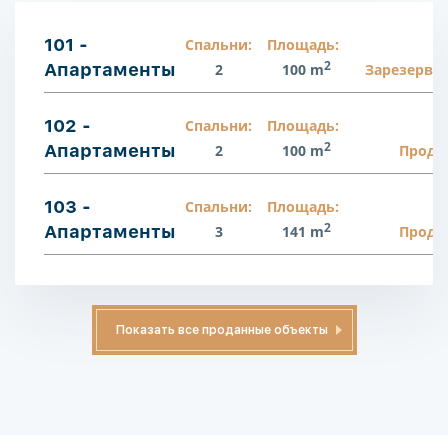
101 -
Спальни:
Площадь:
2
Апартаменты
2
100 m
Зарезерви
102 -
Спальни:
Площадь:
2
Апартаменты
2
100 m
Прода
103 -
Спальни:
Площадь:
2
Апартаменты
3
141 m
Прода
Показать все проданные объекты