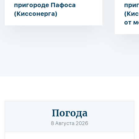
пригороде Пафоса
при
(Киссонерга)
(Кис
от м
Погода
8
Августа
2026