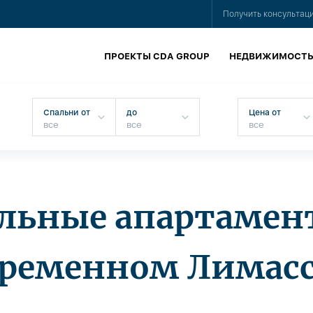
Получить консультац
ПРОЕКТЫ CDA GROUP
НЕДВИЖИМОСТ
Спальни от
до
Цена от
льные апартамен
временном Лимасс