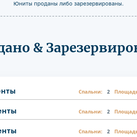
Юниты проданы либо зарезервированы.
дано & Зарезервиро
енты
Спальни:
2
Площадь
енты
Спальни:
2
Площадь
енты
Спальни:
2
Площадь