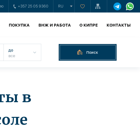
ию
+357 25 05 9360
RU
Ь
ПОКУПКА
ВНЖ И РАБОТА
О КИПРЕ
КОНТАКТЫ
до
Поиск
ты в
оле