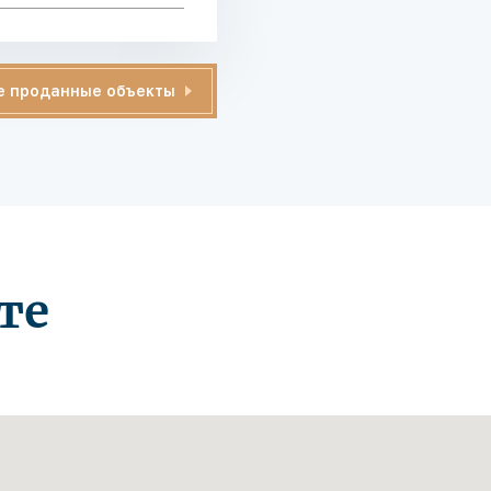
е проданные объекты
те