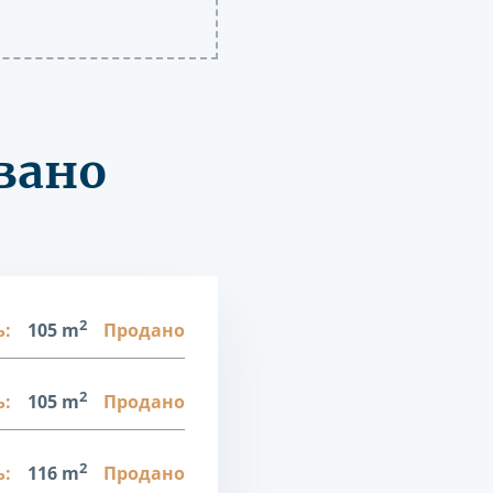
вано
2
:
105 m
Продано
2
:
105 m
Продано
2
:
116 m
Продано