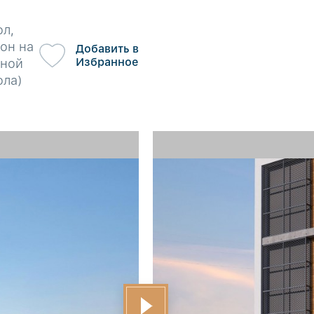
ол,
он на
Добавить в
Избранное
рной
ола)