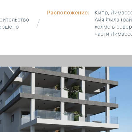
Расположение:
Кипр, Лимасс
оительство
Айя Фила (рай
ершено
холме в севе
части Лимасс