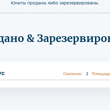
Юниты проданы либо зарезервированы.
дано & Зарезервиро
ус
Спальни:
2
Площадь