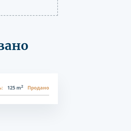
вано
2
:
125 m
Продано