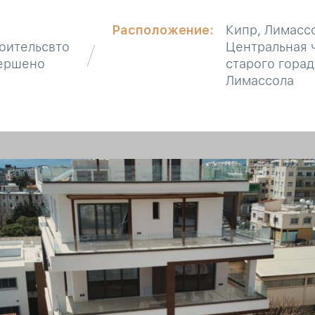
Расположение:
Кипр, Лимасс
оительсвто
Центральная 
ершено
старого горад
Лимассола