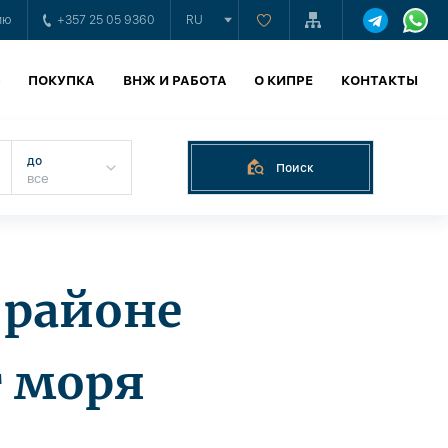
ию
+357 25 05 9360
RU
Ь
ПОКУПКА
ВНЖ И РАБОТА
О КИПРЕ
КОНТАКТЫ
до
Поиск
 районе
т моря