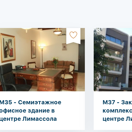
M35 - Семиэтажное
M37 - За
офисное здание в
комплекс
центре Лимассола
центре Л