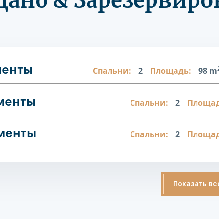
дано & Зарезервиро
менты
Спальни:
2
Площадь:
98 m
аменты
Спальни:
2
Площад
аменты
Спальни:
2
Площад
Показать вс