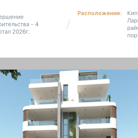
Расположение:
Кип
ершение
Лар
оительства - 4
рай
ртал 2026г.
пор