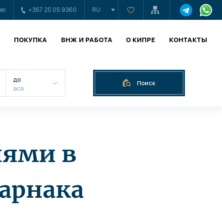
ию
+357 25 05 9360
RU
Ь
ПОКУПКА
ВНЖ И РАБОТА
О КИПРЕ
КОНТАКТЫ
до
Поиск
нями в
Ларнака