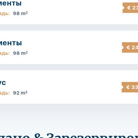
менты
€ 2
адь:
98 m
2
аменты
€ 2
адь:
98 m
2
ус
€ 3
адь:
92 m
2