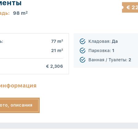
менты
€ 2
адь:
98 m
2
2
ь:
77 m
Кладовая:
Да
2
21 m
Парковка:
1
Ванная / Туалеты:
2
€ 2,306
 информация
ото, описания