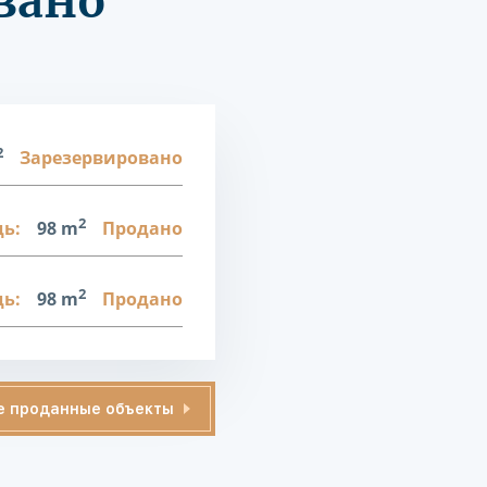
вано
2
Зарезервировано
2
ь:
98 m
Продано
2
ь:
98 m
Продано
е проданные объекты