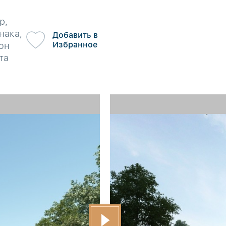
р,
нака,
Добавить в
Избранное
он
та