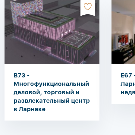
B73 -
E67 
Многофункциональный
Ларн
деловой, торговый и
нед
развлекательный центр
в Ларнаке