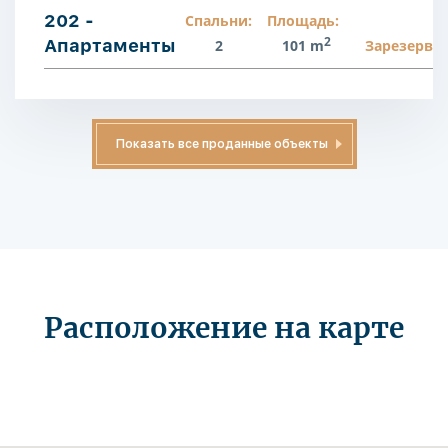
202 -
Спальни:
Площадь:
2
Апартаменты
2
101 m
Зарезерви
Показать все проданные объекты
Расположение на карте