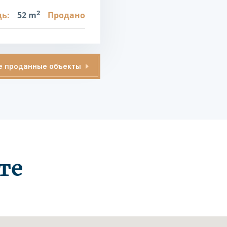
2
ь:
52 m
Продано
е проданные объекты
те