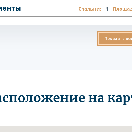
аменты
Спальни:
1
Площад
Показать вс
асположение на кар