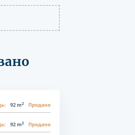
вано
2
ь:
92 m
Продано
2
ь:
92 m
Продано