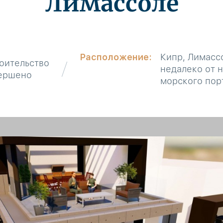
Лимассоле
Расположение:
Кипр, Лимасс
оительство
недалеко от 
ершено
морского пор