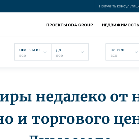
Получить консультац
ПРОЕКТЫ CDA GROUP
НЕДВИЖИМОСТ
Спальни от
до
Цена от
иры недалеко от 
о и торгового це