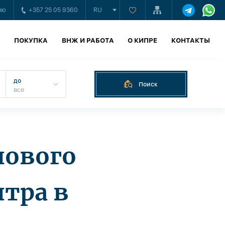
ию
+357 25 05 9360
RU
Ь
ПОКУПКА
ВНЖ И РАБОТА
О КИПРЕ
КОНТАКТЫ
до
Поиск
нового
нтра в