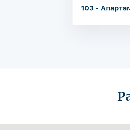
103 - Апарт
Р