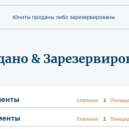
Юниты проданы либо зарезервированы.
дано & Зарезервиро
менты
Спальни:
2
Площад
менты
Спальни:
2
Площад