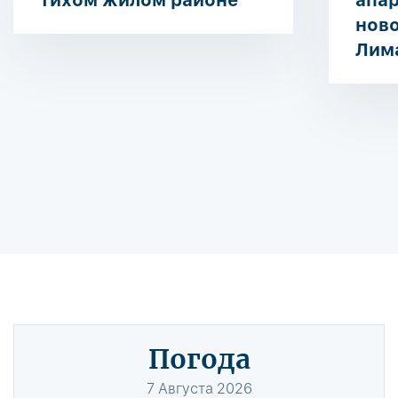
тихом жилом районе
апар
нов
Лим
Погода
7
Августа
2026