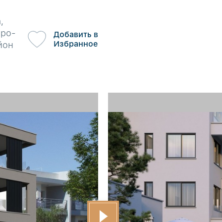
,
еро-
Добавить в
Избранное
йон