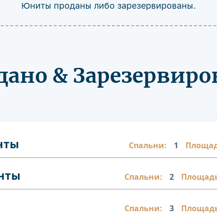
Юниты проданы либо зарезервированы.
дано & Зарезервиро
нты
Спальни:
1
Площад
нты
Спальни:
2
Площадь
Спальни:
3
Площадь