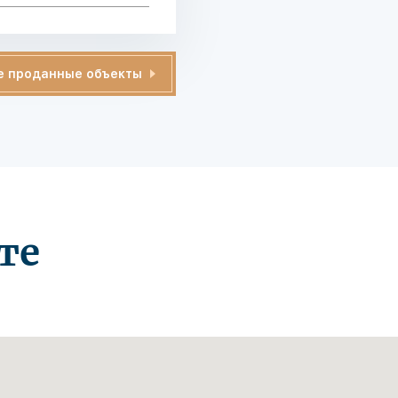
е проданные объекты
те