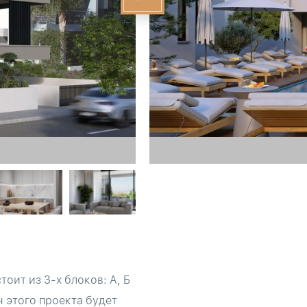
оит из 3-х блоков: A, Б
н этого проекта будет