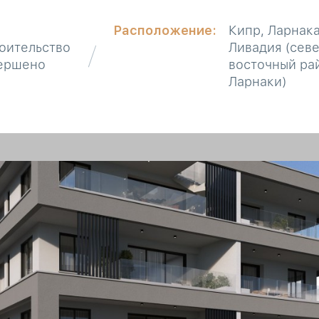
Расположение:
Кипр, Ларнака
оительство
Ливадия (сев
ершено
восточный ра
Ларнаки)