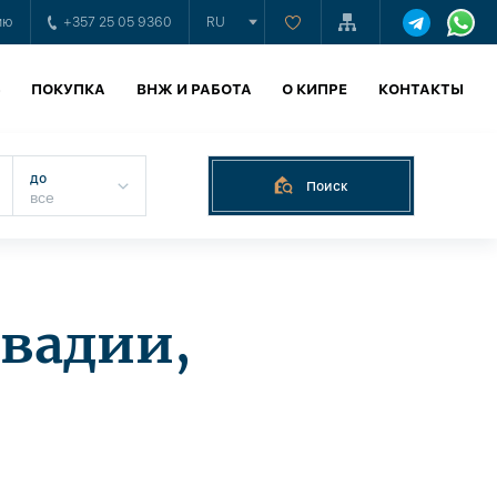
ию
+357 25 05 9360
RU
Ь
ПОКУПКА
ВНЖ И РАБОТА
О КИПРЕ
КОНТАКТЫ
до
Поиск
ивадии,