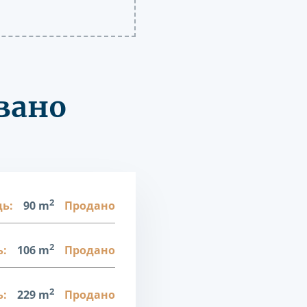
вано
2
ь:
90 m
Продано
2
:
106 m
Продано
2
:
229 m
Продано