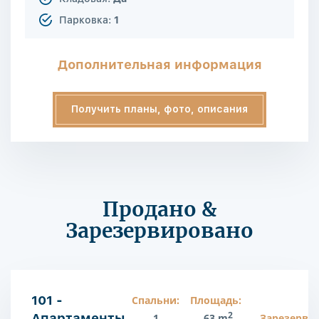
Парковка:
1
Дополнительная информация
Получить планы, фото, описания
Продано &
Зарезервировано
101 -
Спальни:
Площадь:
2
Апартаменты
1
63 m
Зарезерви