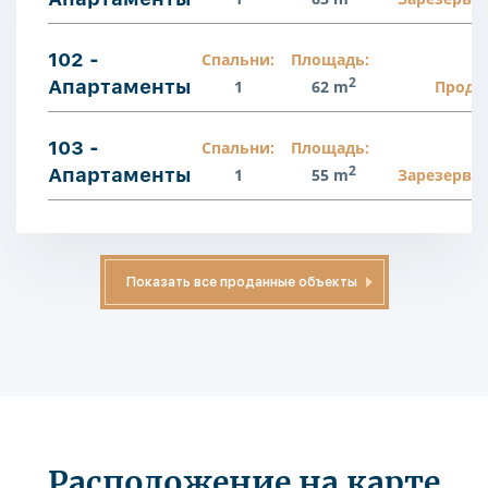
102 -
Спальни:
Площадь:
2
Апартаменты
1
62 m
Прода
103 -
Спальни:
Площадь:
2
Апартаменты
1
55 m
Зарезерви
Показать все проданные объекты
Расположение на карте