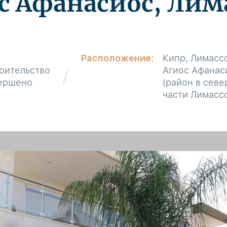
с Афанасиос, Лим
Расположение:
Кипр, Лимасс
оительство
Агиос Афанас
ершено
(район в сев
части Лимасс