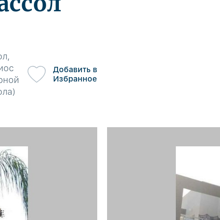
ассол
ол,
иос
Добавить в
Избранное
ерной
ола)