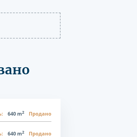
вано
2
:
640 m
Продано
2
:
640 m
Продано