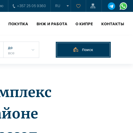
ию
+357 25 05 9360
RU
Ь
ПОКУПКА
ВНЖ И РАБОТА
О КИПРЕ
КОНТАКТЫ
до
Поиск
мплекс
айоне