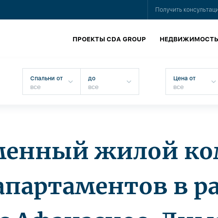
Получить консультац
ПРОЕКТЫ CDA GROUP
НЕДВИЖИМОСТ
Спальни от
до
Цена от
менный жилой ко
 апартаментов в р