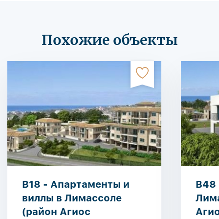
Похожие объекты
B18 - Апартаменты и
B48 
виллы в Лимассоле
Лим
(район Агиос
Агио