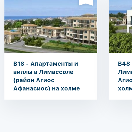
B18 - Апартаменты и
B48 
виллы в Лимассоле
Лим
(район Агиос
Агио
Афанасиос) на холме
хол