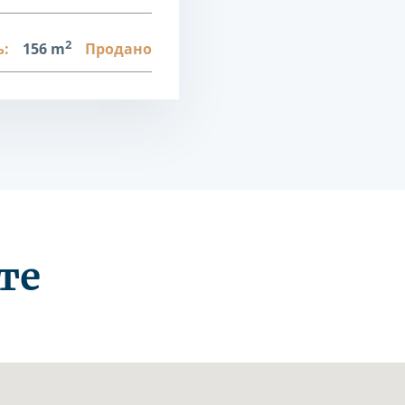
2
:
156 m
Продано
те