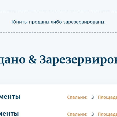
Юниты проданы либо зарезервированы.
дано & Зарезервиро
аменты
Спальни:
3
Площадь
аменты
Спальни:
3
Площадь