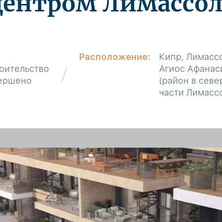
центром Лимассол
Расположение:
Кипр, Лимасс
оительство
Агиос Афанас
ершено
(район в сев
части Лимасс