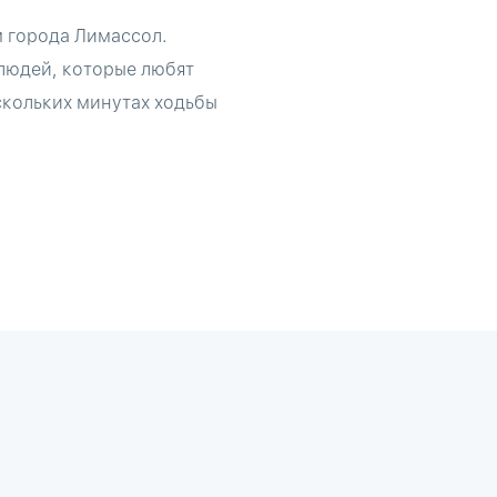
м города Лимассол.
 людей, которые любят
скольких минутах ходьбы