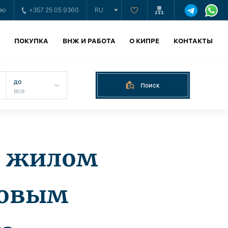
ию
+357 25 05 9360
RU
Ь
ПОКУПКА
ВНЖ И РАБОТА
О КИПРЕ
КОНТАКТЫ
до
Поиск
в жилом
ловым