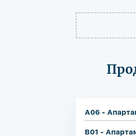
Про
A06 - Апарт
B01 - Апарт