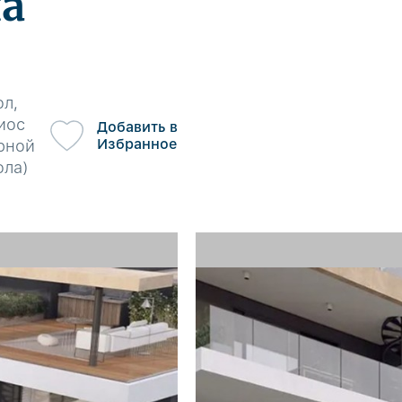
а
ол,
иос
Добавить в
Избранное
ерной
ола)