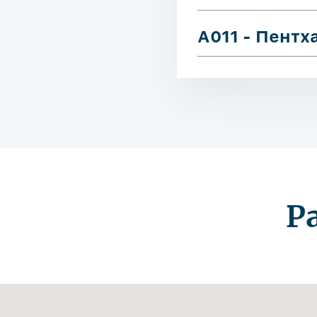
A011 - Пентх
Р