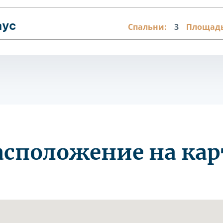
аус
Спальни:
3
Площадь
асположение на кар