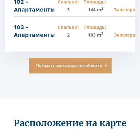
102 -
Спальни:
Площадь:
2
Апартаменты
3
144 m
Зарезерви
103 -
Спальни:
Площадь:
2
Апартаменты
2
103 m
Зарезерви
Показать все проданные объекты
Расположение на карте