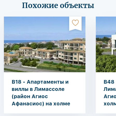
Похожие объекты
B18 - Апартаменты и
B48 
виллы в Лимассоле
Лим
(район Агиос
Агио
Афанасиос) на холме
хол