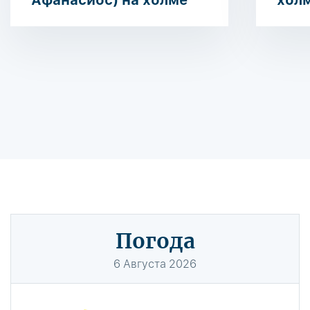
Афанасиос) на холме
хол
Погода
6
Августа
2026