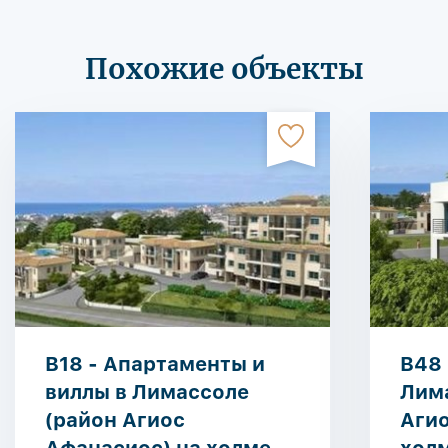
Похожие объекты
B18 - Апартаменты и
B48 
виллы в Лимассоле
Лим
(район Агиос
Агио