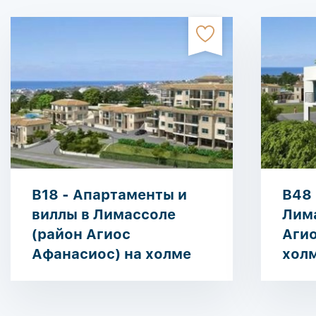
B18 - Апартаменты и
B48 
виллы в Лимассоле
Лим
(район Агиос
Агио
Афанасиос) на холме
хол